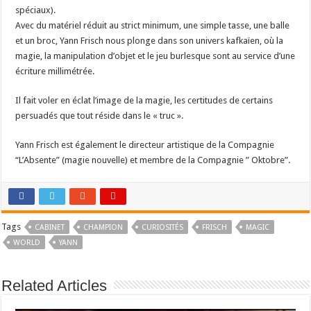
spéciaux).
Avec du matériel réduit au strict minimum, une simple tasse, une balle
et un broc, Yann Frisch nous plonge dans son univers kafkaïen, où la
magie, la manipulation d’objet et le jeu burlesque sont au service d’une
écriture millimétrée.
Il fait voler en éclat l’image de la magie, les certitudes de certains
persuadés que tout réside dans le « truc ».
Yann Frisch est également le directeur artistique de la Compagnie
“L’Absente” (magie nouvelle) et membre de la Compagnie ” Oktobre”.
Tags
CABINET
CHAMPION
CURIOSITÉS
FRISCH
MAGIC
WORLD
YANN
Related Articles