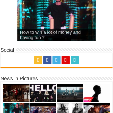
What Is Love – Vintage ‘Animal
Hello – Walk off the Earth (Ft.
Cheerleader – Pentatonix (OMI
How to win a lot of money and
House’
KRNFX)
Cover)
Stromae – quand c’est ?
having fun ?
Social
News in Pictures